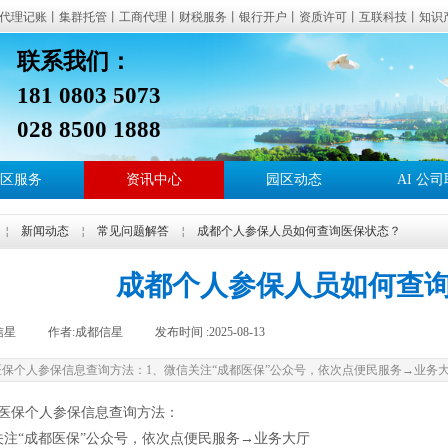
代理记账丨集群托管丨工商代理丨财税服务丨银行开户丨资质许可丨互联科技丨知识
联系我们：
181 0803 507
信星产业园：提供成都地址托管、地址挂靠、集群注册地址、公司注册、代理记账、
028 8500 1888
区、青羊区、成华区、天府新区、郫都区、双流区、东部新区、新都区、温江区、青
邑、蒲江等成都区域。
区服务
资讯中心
园区动态
AI 公
适合无实际办公地址注册公司、初创企业地址托管、注册地址异常处理、工商
￤
新闻动态
￤
常见问题解答
￤
成都个人参保人员如何查询医保状态？
成都个人参保人员如何查
信星
|
作者:
成都信星
|
发布时间 :
2025-08-13
|
|
医保个人参保信息查询方法：1、微信关注“成都医保”公众号，依次点便民服务→业务
医保个人参保信息查询方法：
关注“成都医保”公众号，依次点便民服务→业务大厅