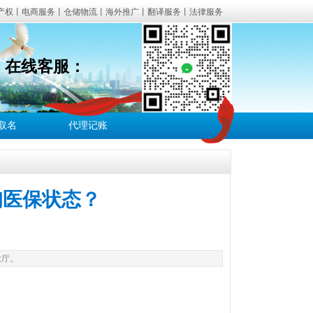
产权丨电商服务丨仓储物流丨海外推广丨翻译服务丨法律服务
3
在线客服：
经营异常解除等一站式企业服务。
白江区、新津区、都江堰、彭州、邛崃、崇州、简阳、金堂、大
司取名
代理记账
财税合规服务咨询。
询医保状态？
大厅。