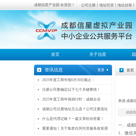
成都信星产业园 欢迎您！
公司注册丨地址托管丨地址挂靠丨
成都
服务覆盖：高新区、武侯区、锦江
首页
关于信星
园
资讯信息
更多
首页
2025年度工商年报6月30日截止：
注册公司要确定以下七个关键事情！
2025年度工商年报倒计时：成都企业
来源:
成都
成都公司注册地址怎么选？公司注册选址
成都
什么是代理记账？一篇文章给你答案！
一、成都
重要通知丨关于集群住所托管服务政策调
1、微信