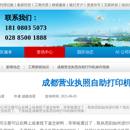
代理记账丨集群托管丨工商代理丨财税服务丨银行开户丨资质许可丨互联科技丨知识
联系我们：
181 0803 507
信星产业园：提供成都地址托管、地址挂靠、集群注册地址、公司注册、代理记账、
028 8500 1888
区、青羊区、成华区、天府新区、郫都区、双流区、东部新区、新都区、温江区、青
邑、蒲江等成都区域。
区服务
资讯中心
园区动态
AI 公
适合无实际办公地址注册公司、初创企业地址托管、注册地址异常处理、工商
￤
新闻动态
￤
工商财税知识
￤
成都营业执照自助打印机操作指南
成都营业执照自助打印
信星
|
作者:
成都信星
|
发布时间 :
2025-06-05
|
|
都公司注册可以在网上或者线下递交材料，等审核通过了，取执照刻如何进行呢？现在
营业执照了。下面就是成都营业执照自助打印的操作指南：
司注册可以在网上或者线下递交材料，等审核通过了，取执照刻如何进行