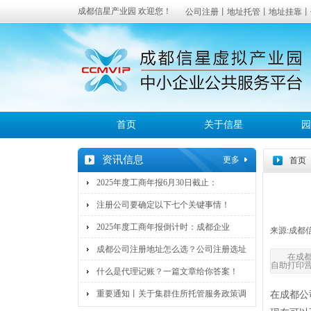
成都信星产业园 欢迎您！
公司注册丨地址托管丨地址挂靠丨
成都
服务覆盖：高新区、武侯区、锦江
首页
关于信星
园
资讯信息
更多
首页
2025年度工商年报6月30日截止：
注册公司要确定以下七个关键事情！
2025年度工商年报倒计时：成都企业
来源:
成都
成都公司注册地址怎么选？公司注册选址
在成
自助打印
什么是代理记账？一篇文章给你答案！
重要通知丨关于集群住所托管服务政策调
在成都公