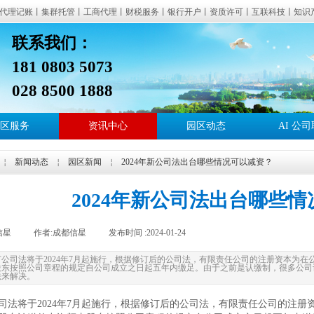
代理记账丨集群托管丨工商代理丨财税服务丨银行开户丨资质许可丨互联科技丨知识
联系我们：
181 0803 507
信星产业园：提供成都地址托管、地址挂靠、集群注册地址、公司注册、代理记账、
028 8500 1888
区、青羊区、成华区、天府新区、郫都区、双流区、东部新区、新都区、温江区、青
邑、蒲江等成都区域。
区服务
资讯中心
园区动态
AI 公
适合无实际办公地址注册公司、初创企业地址托管、注册地址异常处理、工商
￤
新闻动态
￤
园区新闻
￤
2024年新公司法出台哪些情况可以减资？
2024年新公司法出台哪些
信星
|
作者:
成都信星
|
发布时间 :
2024-01-24
|
|
订公司法将于2024年7月起施行，根据修订后的公司法，有限责任公司的注册资本为
股东按照公司章程的规定自公司成立之日起五年内缴足。由于之前是认缴制，很多公司
法来解决。
司法将于2024年7月起施行，根据修订后的公司法，有限责任公司的注