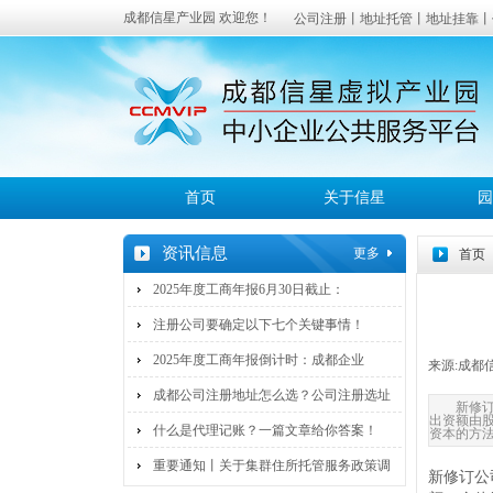
成都信星产业园 欢迎您！
公司注册丨地址托管丨地址挂靠丨
成都
服务覆盖：高新区、武侯区、锦江
首页
关于信星
园
资讯信息
更多
首页
2025年度工商年报6月30日截止：
注册公司要确定以下七个关键事情！
2025年度工商年报倒计时：成都企业
来源:
成都
成都公司注册地址怎么选？公司注册选址
新修
出资额由
什么是代理记账？一篇文章给你答案！
资本的方
重要通知丨关于集群住所托管服务政策调
新修订公