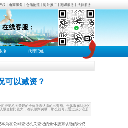
产权丨电商服务丨仓储物流丨海外推广丨翻译服务丨法律服务
3
在线客服：
经营异常解除等一站式企业服务。
白江区、新津区、都江堰、彭州、邛崃、崇州、简阳、金堂、大
司取名
代理记账
财税合规服务咨询。
情况可以减资？
在公司登记机关登记的全体股东认缴的出资额。全体股东认缴的
认缴金额比较大，难以做到实缴，那么就可以通过减少注册
册资本为在公司登记机关登记的全体股东认缴的出资