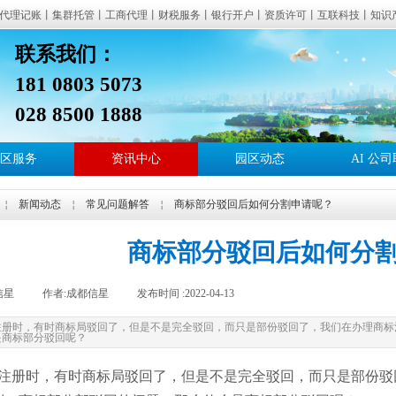
代理记账丨集群托管丨工商代理丨财税服务丨银行开户丨资质许可丨互联科技丨知识
联系我们：
181 0803 507
信星产业园：提供成都地址托管、地址挂靠、集群注册地址、公司注册、代理记账、
028 8500 1888
区、青羊区、成华区、天府新区、郫都区、双流区、东部新区、新都区、温江区、青
邑、蒲江等成都区域。
区服务
资讯中心
园区动态
AI 公
适合无实际办公地址注册公司、初创企业地址托管、注册地址异常处理、工商
￤
新闻动态
￤
常见问题解答
￤
商标部分驳回后如何分割申请呢？
商标部分驳回后如何分
信星
|
作者:
成都信星
|
发布时间 :
2022-04-13
|
|
注册时，有时商标局驳回了，但是不是完全驳回，而只是部份驳回了，我们在办理商标
是商标部分驳回呢？
注册时，有时商标局驳回了，但是不是完全驳回，而只是部份驳