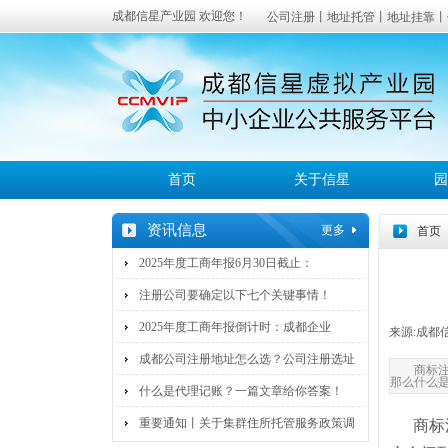
成都信星产业园 欢迎您！
公司注册丨地址托管丨地址挂靠丨
成都
服务覆盖：高新区、武侯区、锦江
首页
关于信星
园
资讯信息
更多
首页
2025年度工商年报6月30日截止：
注册公司要确定以下七个关键事情！
2025年度工商年报倒计时：成都企业
来源:
成都
成都公司注册地址怎么选？公司注册选址
商标
那么什么
什么是代理记账？一篇文章给你答案！
重要通知丨关于集群住所托管服务政策调
商标